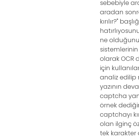
sebebiyle ara
t
aradan sonra
kırılır?" başl
hatırlıyosun
ne olduğunu,
sistemlerinin
olarak OCR d
için kullanıl
analiz edili
yazının devam
captcha yan
örnek dediği
captchayı k
olan ilginç ö
tek karakter