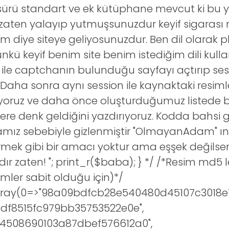
sürü standart ve ek kütüphane mevcut ki bu y
zaten yalayıp yutmuşsunuzdur keyif sigarası ni
ım diye siteye geliyosunuzdur. Ben dil olarak 
kü keyif benim site benim istediğim dili kulla
ile captchanın bulunduğu sayfayı açtırıp ses
.Daha sonra aynı session ile kaynaktaki resiml
ıyoruz ve daha önce oluşturduğumuz listede 
ere denk geldiğini yazdırıyoruz. Kodda bahsi 
kamız sebebiyle gizlenmiştir "OlmayanAdam" ın
mek gibi bir amacı yoktur ama eşşek değilseni
dır zaten!
"; print_r($baba); } */ /*Resim md5 l
mler sabit olduğu için)*/
rray(0=>"98a09bdfcb28e540480d45107c3018e1
3df8515fc979bb35753522e0e",
4508690103a87dbef576612a0",