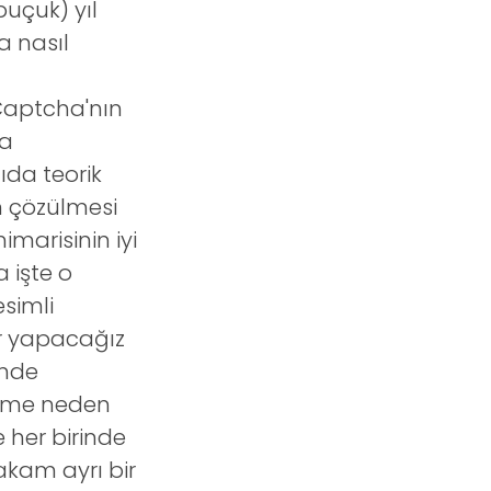
buçuk) yıl
a nasıl
Captcha'nın
ha
zıda teorik
n çözülmesi
imarisinin iyi
 işte o
esimli
r yapacağız
inde
meme neden
e her birinde
akam ayrı bir