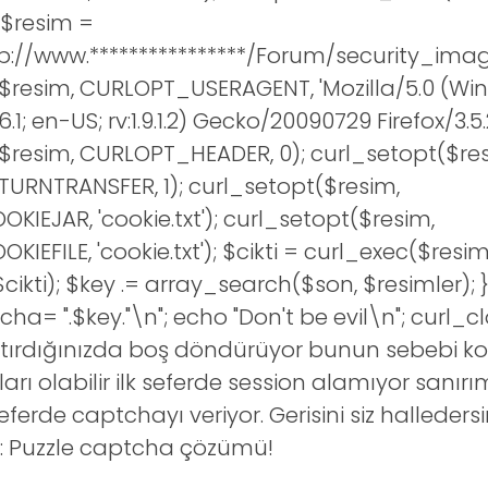
 $resim =
ttp://www.****************/Forum/security_imag
$resim, CURLOPT_USERAGENT, 'Mozilla/5.0 (Win
1; en-US; rv:1.9.1.2) Gecko/20090729 Firefox/3.5.
$resim, CURLOPT_HEADER, 0); curl_setopt($re
RNTRANSFER, 1); curl_setopt($resim,
IEJAR, 'cookie.txt'); curl_setopt($resim,
EFILE, 'cookie.txt'); $cikti = curl_exec($resim
kti); $key .= array_search($son, $resimler); 
ha= ".$key."\n"; echo "Don't be evil\n"; curl_c
ıştırdığınızda boş döndürüyor bunun sebebi k
arı olabilir ilk seferde session alamıyor sanı
eferde captchayı veriyor. Gerisini siz halledersin
: Puzzle captcha çözümü!