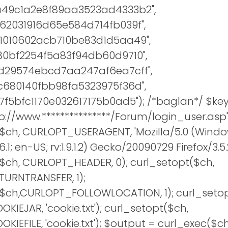
49c1a2e8f89aa3523ad4333b2",
62031916d65e584d714fb039f",
1010602acb710be83d1d5aa49",
80bf2254f5a83f94db60d9710",
d29574ebcd7aa247af6ea7cff",
c680140fbb98fa5323975f36d",
f5bfc1170e032617175b0ad5"); /*baglan*/ $key=
tp://www.***************/Forum/login_user.asp"
$ch, CURLOPT_USERAGENT, 'Mozilla/5.0 (Window
1; en-US; rv:1.9.1.2) Gecko/20090729 Firefox/3.5.
$ch, CURLOPT_HEADER, 0); curl_setopt($ch,
URNTRANSFER, 1);
($ch,CURLOPT_FOLLOWLOCATION, 1); curl_setop
IEJAR, 'cookie.txt'); curl_setopt($ch,
EFILE, 'cookie.txt'); $output = curl_exec($ch);