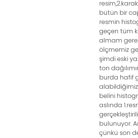
resim,2.karak
bütün bir c
resmin histo
geçen tüm ka
almam gerek v
ölçmemiz ge
şimdi eski y
ton dağılımı
burda hafif 
alabildiğimiz
belini histo
aslında 1.re
gerçekleştir
bulunuyor. 
çünkü son de