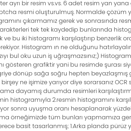
ter ayrı bir resim vs.vs. 6 adet resim yan yana g
aptcha resmi oluşturulmuş. Normalde çözüm y
gramını çıkarmamız gerek ve sonrasında resm
rakterleri tek tek kaydedip bunlarında histo
e bu iki histogramı karşılaştırıp benzerlik or
rekiyor. Histogram ın ne olduğunu hatırlaya
azıyı bul oku uzun iş uğraşmazsınız;) Histogra
nı gösteren grafiktir yani bu resimde şurası s
griye dönüp sağa soğru hepten beyazlaşmış gib
 birşey ne işimize yarıyor diye sorarsanız OCR 
grama dayamış durumda resimleri karşılaştırm
smin histogramıyla 2.resmin histogramını karşı
iliyor sonra uyuşma oranı hesaplanarak yüzdel
Ama örneğimizde tüm bunları yapmamıza ger
rece basit tasarlanmış; 1.Arka planda pürüz 