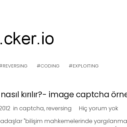
#REVERSING
#CODING
#EXPLOITING
asıl kırılır?- image captcha örne
2012
in
captcha
,
reversing
Hiç yorum yok
adaşlar "bilişim mahkemelerinde yargılanma