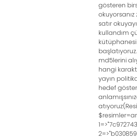
gösteren bir
okuyorsanız 
satır okuyay
kullandım çün
kütüphanesi 
başlatıyoruz
md5lerini al
hangi karakt
yayın politi
hedef göster
anlamışsınız
atıyoruz(Resi
$resimler=a
1=>"7c97274
2=>"b030859