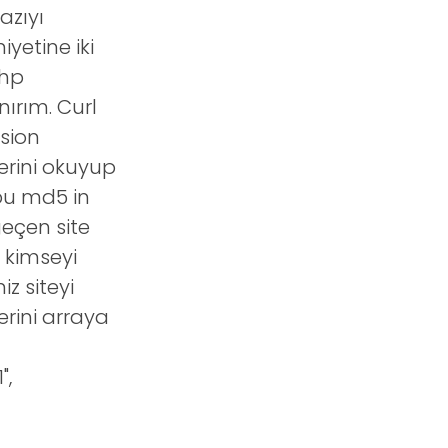
azıyı
yetine iki
php
nırım. Curl
sion
erini okuyup
bu md5 in
geçen site
 kimseyi
z siteyi
erini arraya
",