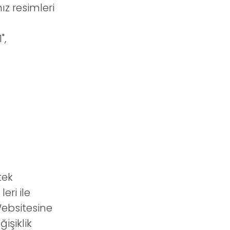
z resimleri
",
tek
ri ile
Websitesine
işiklik