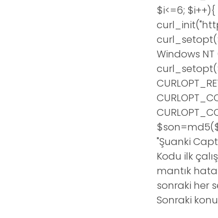
$i<=6; $i++){
curl_init("h
curl_setopt(
Windows NT 6.
curl_setopt(
CURLOPT_RETU
CURLOPT_COOK
CURLOPT_COOKI
$son=md5($ci
"Şuanki Captc
Kodu ilk çal
mantık hatal
sonraki her s
Sonraki konu