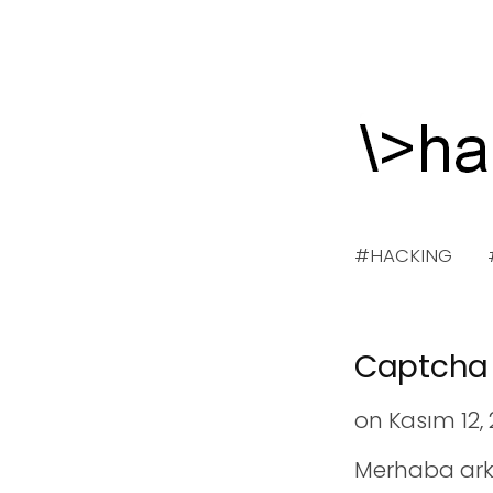
S
k
i
p
#HACKING
t
o
c
o
Captcha n
n
on
Kasım 12, 
t
e
Merhaba ark
n