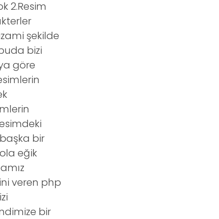
ok 2.Resim
kterler
izami şekilde
buda bizi
 ya göre
esimlerin
ek
imlerin
Resimdeki
 başka bir
ola eğik
mamız
ini veren php
zi
endimize bir