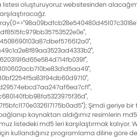
a listesi oluşturuyoruz websitesinden alacağımı
arşılaştıracağz.
rray(0=>"98a09bdfcb28e540480d45107c3018e1
3df8515fc979bb35753522e0e",
4508690103a87dbef576612a0",
49c1a2e8f89aa3523ad4333b2",
62031916d65e584d714fb039f",
1010602acb710be83d1d5aa49",
80bf2254f5a83f94db60d9710",
d29574ebcd7aa247af6ea7cff",
c680140fbb98fa5323975f36d",
f5bfc1170e032617175b0ad5"); Şimdi geriye bir 
bağlanıp kaynaktan aldığımız resimlerin md5 le
uz listedeki md5 leri karşılaştırmak kalıyor. 
in kullandığınız programlama diline göre değ