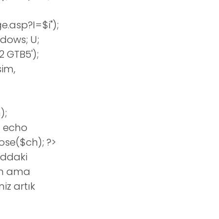
e.asp?I=$i");
dows; U;
2 GTB5');
sim,
);
} echo
lose($ch); ?>
oddaki
rım ama
iz artık