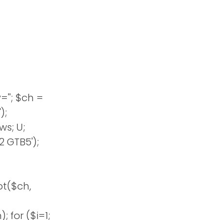
''; $ch =
);
s; U;
2 GTB5');
t($ch,
 for ($i=1;