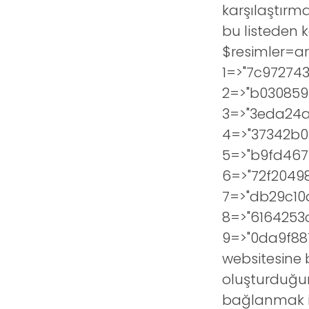
karşılaştırm
bu listeden k
$resimler=a
1=>"7c97274
2=>"b030859
3=>"3eda24a
4=>"37342b0
5=>"b9fd467
6=>"72f2049
7=>"db29c10
8=>"6164253
9=>"0da9f887
websitesine 
oluşturduğum
bağlanmak iç