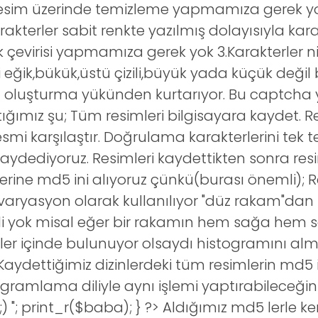
resim üzerinde temizleme yapmamıza gerek y
akterler sabit renkte yazılmış dolayısıyla kara
k çevirisi yapmamıza gerek yok 3.Karakterler n
 eğik,bükük,üstü çizili,büyük yada küçük değil 
m oluşturma yükünden kurtarıyor. Bu captcha
ımız şu; Tüm resimleri bilgisayara kaydet. R
esmi karşılaştır. Doğrulama karakterlerini tek t
kaydediyoruz. Resimleri kaydettikten sonra res
erine md5 ini alıyoruz çünkü(burası önemli); 
 varyasyon olarak kullanılıyor "düz rakam"dan
li yok misal eğer bir rakamın hem sağa hem s
mler içinde bulunuyor olsaydı histogramını al
 Kaydettiğimiz dizinlerdeki tüm resimlerin md5 
gramlama diliyle aynı işlemi yaptırabileceğini
;)
"; print_r($baba); } ?> Aldığımız md5 lerle k