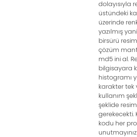
dolayısıyla 
üstündeki kar
üzerinde ren
yazılmış yani
birsürü resi
çözüm mantığ
md5 ini al. R
bilgisayara 
histogramı y
karakter tek
kullanım şek
şeklide resi
gerekecekti.
kodu her pro
unutmayınız