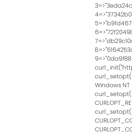
3=>"3eda24a
4=>"37342b0
5=>"b9fd467
6=>"72f2049
7=>"db29c10
8=>"6164253
9=>"0da9f887
curl_init("ht
curl_setopt(
Windows NT 6.
curl_setopt(
CURLOPT_RET
curl_setopt
CURLOPT_COOK
CURLOPT_COOKI