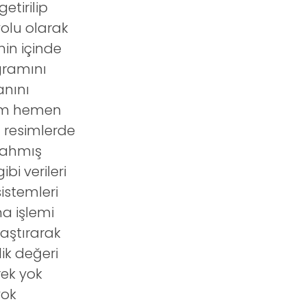
etirilip
olu olarak
in içinde
gramını
anını
lım hemen
m resimlerde
iyahmış
i verileri
sistemleri
a işlemi
laştırarak
ik değeri
ek yok
yok