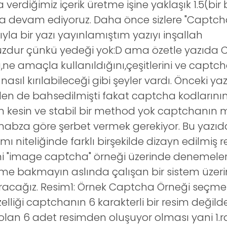
 verdiğimiz içerik üretme işine yaklaşık 1.5(bir 
 devam ediyoruz. Daha önce sizlere "Captch
ığıyla bir yazı yayınlamıştım yazıyı inşallah
uzdur çünkü yedeği yok:D ama özetle yazıda 
ne amaçla kullanıldığını,çeşitlerini ve captc
 nasıl kırılabileceği gibi şeyler vardı. Önceki ya
en de bahsedilmişti fakat captcha kodlarını
an kesin ve stabil bir method yok captchanın m
p nabza göre şerbet vermek gerekiyor. Bu yazıda
ı niteliğinde farklı birşekilde dizayn edilmiş r
i "image captcha" örneği üzerinde denemele
me bakmayın aslında çalışan bir sistem üzer
ıracağız. Resim1: Örnek Captcha Örneği seç
zelliği captchanın 6 karakterli bir resim değild
 olan 6 adet resimden oluşuyor olması yani 1.r